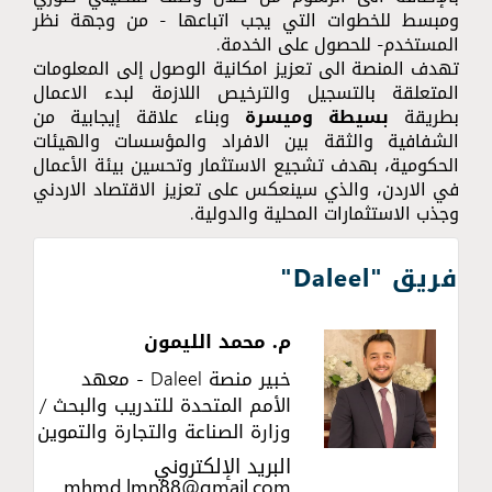
ومبسط للخطوات التي يجب اتباعها - من وجهة نظر
المستخدم- للحصول على الخدمة.
تهدف المنصة الى تعزيز امكانية الوصول إلى المعلومات
المتعلقة بالتسجيل والترخيص اللازمة لبدء الاعمال
بطريقة
بسيطة وميسرة
وبناء علاقة إيجابية من
الشفافية والثقة بين الافراد والمؤسسات والهيئات
الحكومية، بهدف تشجيع الاستثمار وتحسين بيئة الأعمال
في الاردن، والذي سينعكس على تعزيز الاقتصاد الاردني
وجذب الاستثمارات المحلية والدولية.
فريق "Daleel"
م. محمد الليمون
خبير منصة Daleel - معهد
الأمم المتحدة للتدريب والبحث /
وزارة الصناعة والتجارة والتموين
البريد الإلكتروني
mhmd.lmn88@gmail.com