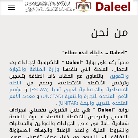
oggle
gation
من نحن
"Daleel ... دليلك لبدء عملك"
مرحباً بكم على بوابة
"Daleel "
الالكترونية لإجراءات بدء
الاعمال. المنصة التي تنفذها
وزارة الصناعة والتجارة
والتموين
بالتعاون مع الجهات ذات العلاقة بتسجيل
وترخيص الأنشطة الاقتصادية، وبدعم من
اللجنة
الاقتصادية والاجتماعية لغربي آسيا (ESCWA)
و
مؤتمر
الأمم المتحدة للتجارة والتنمية (UNCTAD)
و
معهد الأمم
المتحدة للتدريب والبحث (UNITAR)
.
بوابة
"Daleel "
هي دليل الكتروني تفصيلي لاجراءات
التسجيل والترخيص للانشطة الاقتصادية. توفر المنصة
شفافية تامة في عرض الاجراءات والقوانين والمتطلبات
والشروط الفنية والمدد الزمنية والجهات المسؤولة
بالإضافة الى الرسوم من خلال وصف تفصيلي صوري